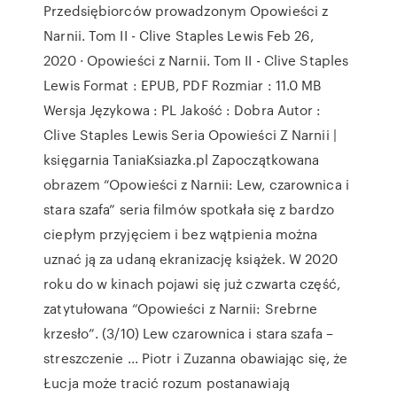
Przedsiębiorców prowadzonym Opowieści z
Narnii. Tom II - Clive Staples Lewis Feb 26,
2020 · Opowieści z Narnii. Tom II - Clive Staples
Lewis Format : EPUB, PDF Rozmiar : 11.0 MB
Wersja Językowa : PL Jakość : Dobra Autor :
Clive Staples Lewis Seria Opowieści Z Narnii |
księgarnia TaniaKsiazka.pl Zapoczątkowana
obrazem “Opowieści z Narnii: Lew, czarownica i
stara szafa” seria filmów spotkała się z bardzo
ciepłym przyjęciem i bez wątpienia można
uznać ją za udaną ekranizację książek. W 2020
roku do w kinach pojawi się już czwarta część,
zatytułowana “Opowieści z Narnii: Srebrne
krzesło”. (3/10) Lew czarownica i stara szafa –
streszczenie ... Piotr i Zuzanna obawiając się, że
Łucja może tracić rozum postanawiają