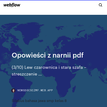
Opowieści z narnii pdf
(3/10) Lew czarownica i stara szafa –
streszczenie ...
NEWSDOCSCZMF.WEB.APP
Silabus bahasa jawa smp kelas 8