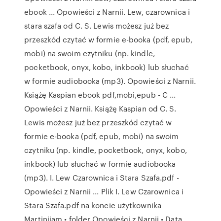
ebook ... Opowieści z Narnii. Lew, czarownica i
stara szafa od C. S. Lewis możesz już bez
przeszkód czytać w formie e-booka (pdf, epub,
mobi) na swoim czytniku (np. kindle,
pocketbook, onyx, kobo, inkbook) lub słuchać
w formie audiobooka (mp3). Opowieści z Narnii.
Książę Kaspian ebook pdf,mobi,epub - C ...
Opowieści z Narnii. Książę Kaspian od C. S.
Lewis możesz już bez przeszkód czytać w
formie e-booka (pdf, epub, mobi) na swoim
czytniku (np. kindle, pocketbook, onyx, kobo,
inkbook) lub słuchać w formie audiobooka
(mp3). I. Lew Czarownica i Stara Szafa.pdf -
Opowieści z Narnii ... Plik I. Lew Czarownica i
Stara Szafa.pdf na koncie użytkownika
Martiniiam • folder Opowieści z Narnii • Data