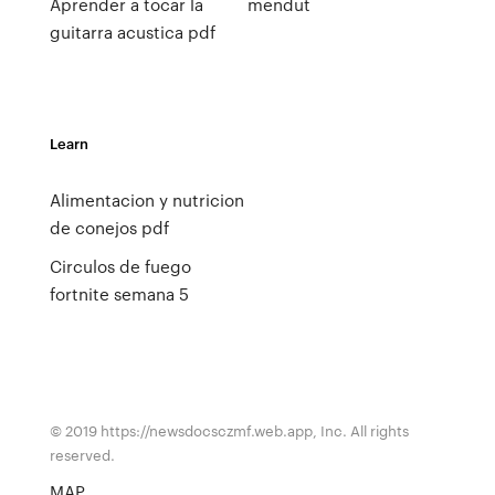
Aprender a tocar la
mendut
guitarra acustica pdf
Learn
Alimentacion y nutricion
de conejos pdf
Circulos de fuego
fortnite semana 5
© 2019 https://newsdocsczmf.web.app, Inc. All rights
reserved.
MAP