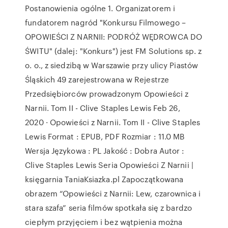
Postanowienia ogólne 1. Organizatorem i
fundatorem nagród "Konkursu Filmowego –
OPOWIEŚCI Z NARNII: PODRÓŻ WĘDROWCA DO
ŚWITU" (dalej: "Konkurs") jest FM Solutions sp. z
o. o., z siedzibą w Warszawie przy ulicy Piastów
Śląskich 49 zarejestrowana w Rejestrze
Przedsiębiorców prowadzonym Opowieści z
Narnii. Tom II - Clive Staples Lewis Feb 26,
2020 · Opowieści z Narnii. Tom II - Clive Staples
Lewis Format : EPUB, PDF Rozmiar : 11.0 MB
Wersja Językowa : PL Jakość : Dobra Autor :
Clive Staples Lewis Seria Opowieści Z Narnii |
księgarnia TaniaKsiazka.pl Zapoczątkowana
obrazem “Opowieści z Narnii: Lew, czarownica i
stara szafa” seria filmów spotkała się z bardzo
ciepłym przyjęciem i bez wątpienia można