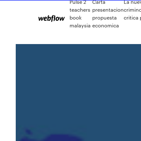
Pulse 2
Carta
La nue
teachers
presentacion
crimin
book
propuesta
critica
malaysia
economica