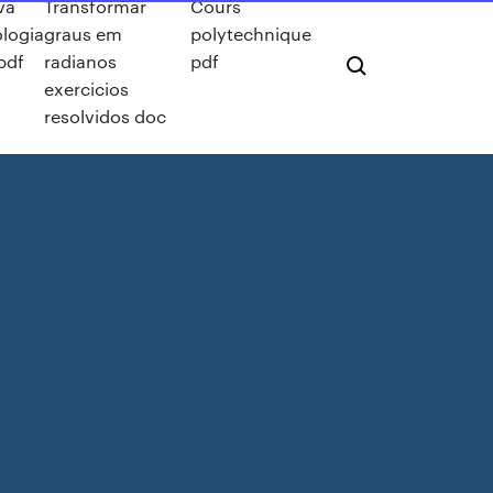
va
Transformar
Cours
ologia
graus em
polytechnique
 pdf
radianos
pdf
exercicios
resolvidos doc