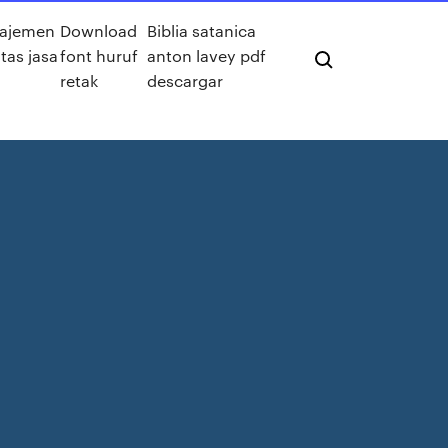
ajemen
Download
Biblia satanica
itas jasa
font huruf
anton lavey pdf
retak
descargar