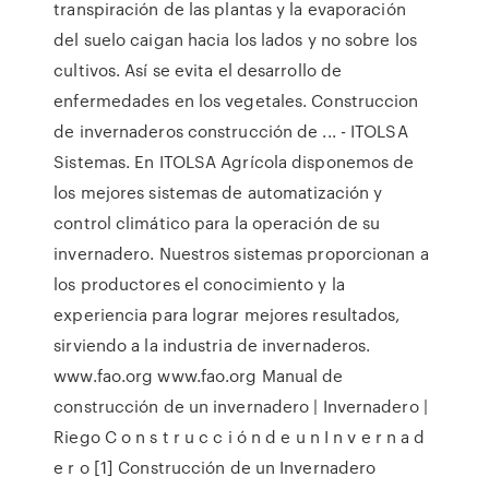
transpiración de las plantas y la evaporación
del suelo caigan hacia los lados y no sobre los
cultivos. Así se evita el desarrollo de
enfermedades en los vegetales. Construccion
de invernaderos construcción de ... - ITOLSA
Sistemas. En ITOLSA Agrícola disponemos de
los mejores sistemas de automatización y
control climático para la operación de su
invernadero. Nuestros sistemas proporcionan a
los productores el conocimiento y la
experiencia para lograr mejores resultados,
sirviendo a la industria de invernaderos.
www.fao.org www.fao.org Manual de
construcción de un invernadero | Invernadero |
Riego C o n s t r u c c i ó n d e u n I n v e r n a d
e r o [1] Construcción de un Invernadero