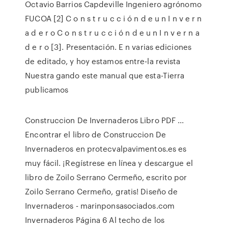
Octavio Barrios Capdeville Ingeniero agrónomo
FUCOA [2] C o n s t r u c c i ó n d e u n I n v e r n
a d e r o C o n s t r u c c i ó n d e u n I n v e r n a
d e r o [3]. Presentación. E n varias ediciones
de editado, y hoy estamos entre-la revista
Nuestra gando este manual que esta-Tierra
publicamos
Construccion De Invernaderos Libro PDF ...
Encontrar el libro de Construccion De
Invernaderos en protecvalpavimentos.es es
muy fácil. ¡Regístrese en línea y descargue el
libro de Zoilo Serrano Cermeño, escrito por
Zoilo Serrano Cermeño, gratis! Diseño de
Invernaderos - marinponsasociados.com
Invernaderos Página 6 Al techo de los